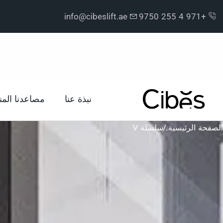
info@cibeslift.ae
+971 4 255 9750
نبذة عنا
مصاعدنا المن
الصفحة الرئيسية.
/
سلسلة V