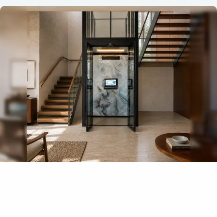
تصميم داخلي يشعر وكأنه جزء من منزلك
توفر سلسلة أنتيرا Z مستوىً عالياً من التخصيص، مما يسمح