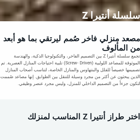
سلسلة أنتيرا Z
مصعد منزلي فاخر صُمم ليرتقي بما هو أبعد
من المألوف
تجمع سلسلة أنتيرا Z بين التصميم الفاخر، والتكنولوجيا الذكية، والهندسة
الموثوقة للمصاعد اللولبية (Screw- Driven) تلبية احتياجات المنازل العصرية. تم
تصميمها خصيصاً للفلل والبنتهاوس والمنازل الخاصة، لتناسب أصحاب المنازل
الذين يبحثون عن أكثر من مجرد وسيلة للتنقل بين الطوابق. إنها مصاعد صُممت
لتكون جزءاً من التصميم الداخلي للمنزل، وليس مجرد عنصر وظيفي.
اختر طراز أنتيرا Z المناسب لمنزلك