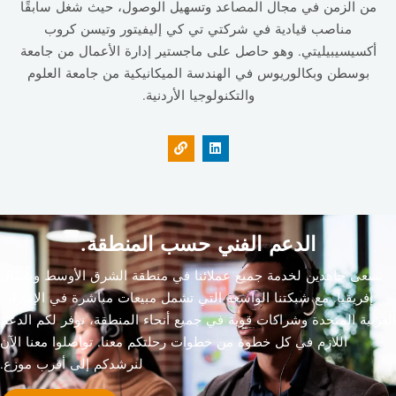
من الزمن في مجال المصاعد وتسهيل الوصول، حيث شغل سابقًا
مناصب قيادية في شركتي تي كي إليفيتور وتيسن كروب
أكسيسيبيليتي. وهو حاصل على ماجستير إدارة الأعمال من جامعة
بوسطن وبكالوريوس في الهندسة الميكانيكية من جامعة العلوم
والتكنولوجيا الأردنية.
الدعم الفني حسب المنطقة.
نسعى جاهدين لخدمة جميع عملائنا في منطقة الشرق الأوسط وشمال
إفريقيا. مع شبكتنا الواسعة التي تشمل مبيعات مباشرة في الإمارات
العربية المتحدة وشراكات قوية في جميع أنحاء المنطقة، نوفر لكم الدعم
اللازم في كل خطوة من خطوات رحلتكم معنا. تواصلوا معنا الآن
لنرشدكم إلى أقرب موزع.