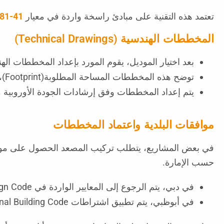
تعتمد هذه التقنية على مبادئ راسخة واردة في معيار
81-41
المخططات الهندسية (Technical Drawings)
بعد اختيار الموديل، يقوم المورد بإعداد المخططات الهن
توضح هذه المخططات المساحة المطلوبة(Footprint)، وفتحات الأرضيات، والمتطلبات الإنشائية.
يتم إعداد المخططات وفق إرشادات الجودة الأوروبية 
موافقات البلدية واعتماد المخططات
في بعض المشاريع، يتطلب تركيب المصعد الحصول على موافق
حسب الإمارة.
في دبي، يتم الرجوع إلى المعايير الواردة في Dubai Universal Design Code الصادر عن بلدية دبي
في أبوظبي، يتم تطبيق اشتراطات Abu Dhabi International Building Code المعتمدة من الجهات التنظيمية المحلية المعروفة ب Abu Dhabi code Reference