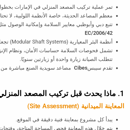
تمر عملية تركيب المصعد المنزلي في الإمارات بخطوات 
معظم المصاعد الحديثة، خاصة الأنظمة اللولبية، لا تحت
تتبع دبي وأبوظبي معايير السلامة وإمكانية الوصول مث
2006/42/EC
أنظمة البئر المعيارية (Modular Shaft Systems) تجعل التركيب أسرع وأنظف، وعادةً ما يستغرق من 3 إلى 7 أيام للمصاعد اللولبية.
تشمل فحوصات السلامة حساسات الأمان، ونظام الإنزال 
تتطلب الصيانة زيارة واحدة أو زيارتين سنويًا.
تقدم سيبس
Cibes
مصاعد سويدية الصنع مباشرة من الم
1. ماذا يحدث قبل تركيب المصعد المنزلي
المعاينة الميدانية (Site Assessment)
يبدأ كل مشروع بمعاينة فنية دقيقة في الموقع.
يتم خلال هذه المعاينة فحص المساحة المتاحة، وفتحات 