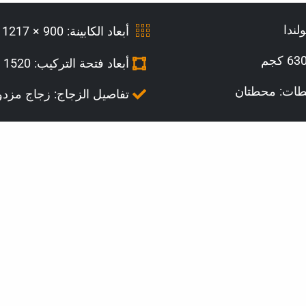
لندا
أبعاد الكابينة: 900 × 1217 مم
أبعاد فتحة التركيب: 1520 × 1530 مم
طات: محطتان
تفاصيل الزجاج: زجاج مزدو