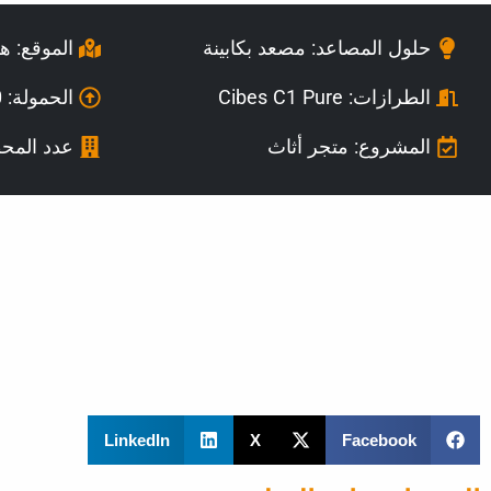
حلول المصاعد: مصعد بكابينة
الموقع: هو
الطرازات:
Cibes C1 Pure
الحمولة: 630 كجم
المشروع: متجر أثاث
عدد المح
LinkedIn
X
Facebook