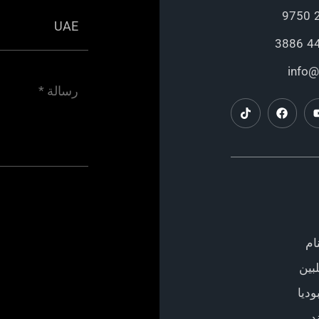
info@
ام
بين
ديا
د