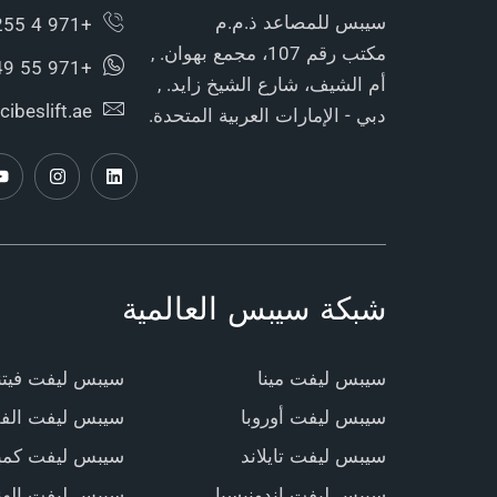
سيبس للمصاعد ذ.م.م
+971 4 255 9750
مكتب رقم 107، مجمع بهوان. ,
+971 55 449 3886
أم الشيف، شارع الشيخ زايد. ,
cibeslift.ae
دبي - الإمارات العربية المتحدة.
شبكة سيبس العالمية
سيبس ليفت مينا
سيبس ليفت فيتن
سيبس ليفت أوروبا
سيبس ليفت الفل
سيبس ليفت تايلاند
سيبس ليفت كمبو
سيبس ليفت إندونيسيا
سيبس ليفت الهن