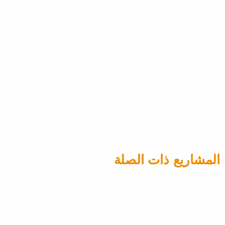
مصعد كابينة فريد من نوعه، يتميز
مجموعة مصا
بتصميم موفر للمساحة وأبواب
منزلقة، مع تشغيل أوتوماتيكي
يجعله مثاليًا للاستخدامات العامة
تشمل خيار
والخاصة.
المصاعد الك
المنصات، و
للمنازل وال
المشاريع ذات الصلة