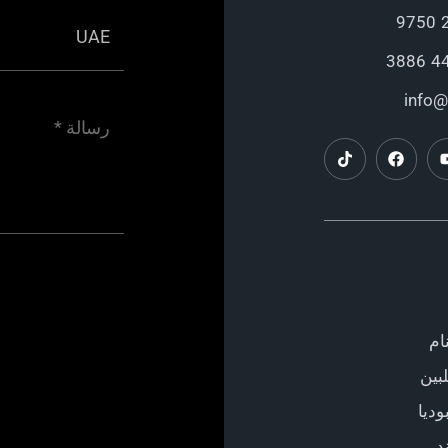
info@
ام
بين
ديا
د