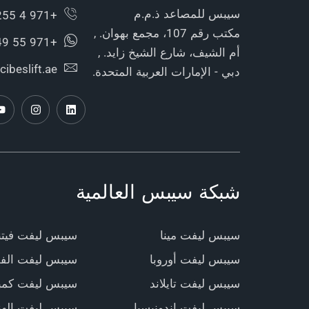
سيبس للمصاعد ذ.م.م
+971 4 255 9750
مكتب رقم 107، مجمع بهوان. ,
+971 55 449 3886
أم الشيف، شارع الشيخ زايد. ,
cibeslift.ae
دبي - الإمارات العربية المتحدة.
شبكة سيبس العالمية
سيبس ليفت مينا
سيبس ليفت فيتن
سيبس ليفت أوروبا
سيبس ليفت الفل
سيبس ليفت تايلاند
سيبس ليفت كمبو
سيبس ليفت إندونيسيا
سيبس ليفت الهن