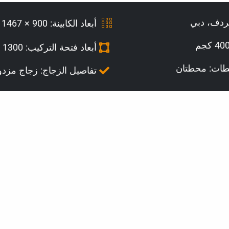
مردف، دبي
أبعاد الكابينة: 900 × 1467 مم
أبعاد فتحة التركيب: 1300 × 1380 مم
طات: محطتان
تفاصيل الزجاج: زجاج مزدو