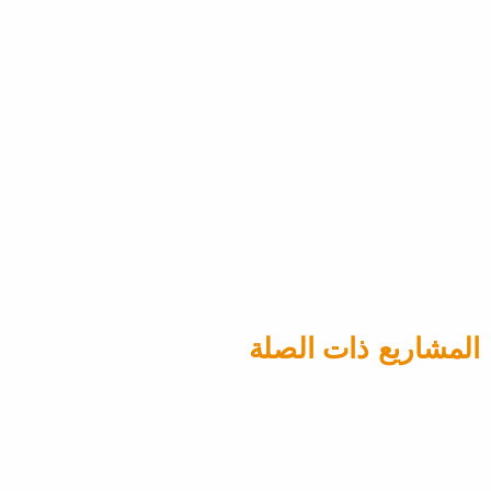
يجمع مصعد المنصة سيبس إير
مجموعة مصا
بين التصميم الأنيق والتشغيل
السهل ليمنحك تجربة فريدة
ومميزة.
تشمل خيار
المصاعد الك
المنصات، و
للمنازل وال
المشاريع ذات الصلة