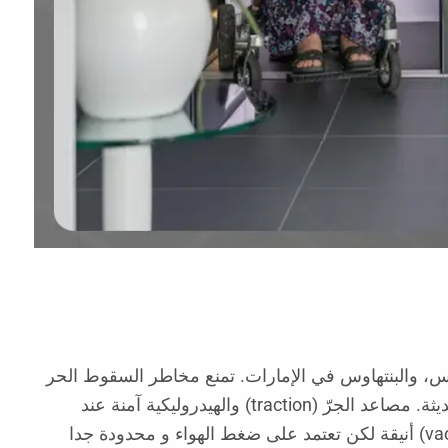
ر أمانًا بشكل عام للفلل، والتاون-هاوس، والبنتهاوس في الإمارات. تمنع مخاطر السقوط الحر
بتصميمها، لا تحتاج إلى زيت أو أوزان معادلة، تعمل بدون غرفة ماكينات أو حفرة عميقة، وتفي بمعايير مصاعد المنصات الحديثة. مصاعد الجرّ (traction) والهيدروليكية آمنة عند
تصميمها هندسيًا بشكل صحيح، لكنها تضيف تعقيدًا ميكانيكيًا أكبر أو احتياجات من أعمال مدنية أكبر. المصاعد الهوائية (vacuum) أنيقة لكن تعتمد على ضغط الهواء و محدودة جدا