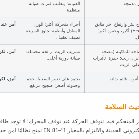
ر مدمجة.
الصيانة؛ يتطلب فترات صيانة
منتظمة.
اج لبئر وارتفاع آخر طابق
أجزاء متحركة أكثر؛ الوزن
آمن عند ه
(Headroom) أكبر، وحفرة أكبر؛
المعادل وأنظمة تجاوز السرعة
ل.
تضيف تعقيدًا.
احة للماكينة (مضخة
تسريب الزيت، رائحة محتملة؛
آمن، لكن 
خزان زيت؛ حفرة؛ تأثيرات
صيانة دورية أعلى.
على الزيت.
أنبوب قائم بذاته.
يعتمد على تغيير الضغط؛ حجم
أنيق، لك
وحمولة أصغر؛ ضجيج مرتفع.
ر المتحكم فيه. تتوقف الحركة عند توقف المحرك؛ لا توجد طاق
EN 81-41 تمنح نظامًا امن جدا و مناسبًا للمنازل.