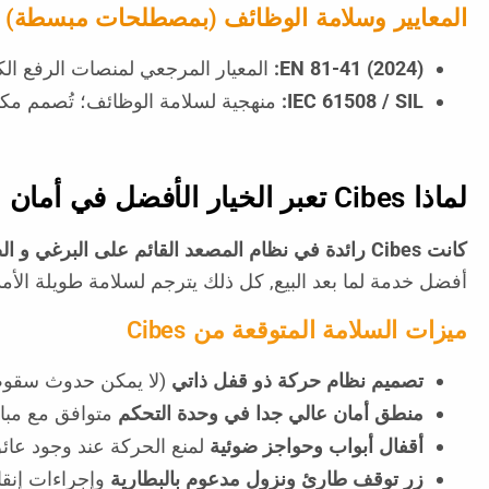
المعايير وسلامة الوظائف (بمصطلحات مبسطة)
EN 81-41 (2024)
:
المعيار المرجعي لمنصات الرفع الكه
IEC 61508 / SIL
:
منهجية لسلامة الوظائف؛ تُصمم مكون
لماذا Cibes تعبر الخيار الأفضل في أمان مصاعد (Screw-Driven)
كانت
Cibes
رائدة في نظام المصعد القائم على البرغي و ال
أفضل خدمة لما بعد البيع, كل ذلك يترجم لسلامة طويلة الأمد
ميزات السلامة المتوقعة من Cibes
تصميم نظام حركة ذو قفل ذاتي
(لا يمكن حدوث سقوط
منطق أمان عالي جدا في وحدة التحكم
متوافق مع مبا
أقفال أبواب وحواجز ضوئية
لمنع الحركة عند وجود عائ
زر توقف طارئ ونزول مدعوم بالبطارية
وإجراءات إنقاذ