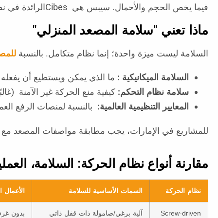
فيما يخص الحجم والأحمال. سيبس هي Cibesالرائدة في نظام المصاعد المنزلية الحديثة منذ و قت طويل ولا تزال المرجع العالمي.
ماذا تعني "سلامة المصعد المنزلي"
السلامة ليست ميزة واحدة؛ إنما نظام متكامل. بالنسبة
للمصا
السلامة الميكانيكية
:
ما الذي يمكن ويستطيع أن يفعله ن
سلامة نظام التحكم
:
كيفية منع الحركة غير الآمنة (غالبًا مرتب
المعايير التنظيمية العالمية:
بالنسبة لمنصات الرفع العم
للمشاريع في الإمارات، يجب مطابقة مواصفات المصعد مع EN 81-41 (لمصاعد المنصات)، والكود البنائي المحلي، ومتطلبات الاستشاري.
مقارنة أنواع نظام الحركة: السلامة، العمل
نظام الحركة
السمات الأساسية للسلامة
الأعمال ال
Screw-driven
آلية برغي/صامولة ذات قفل ذاتي
بدون غرف