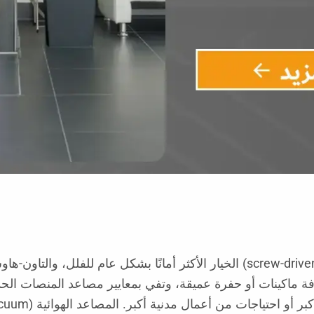
تُعتبر المصاعد المنزلية ذات نظام الحركة بالبرغي (screw-driven) الخيار الأكث