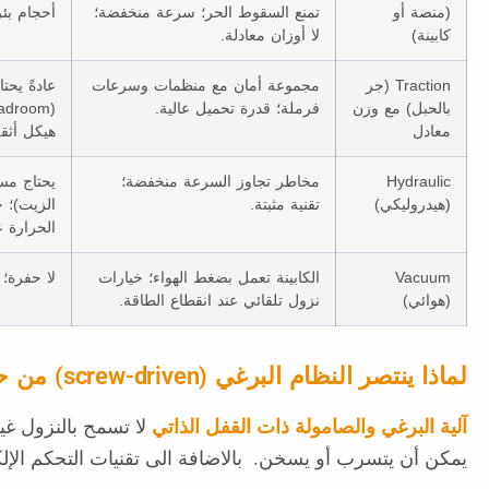
(منصة أو
تمنع السقوط الحر؛ سرعة منخفضة؛
أحجام بئ
كابينة)
لا أوزان معادلة.
Traction (جر
مجموعة أمان مع منظمات وسرعات
عادةً يحت
بالحبل) مع وزن
فرملة؛ قدرة تحميل عالية.
معادل
هيكل أثق
Hydraulic
مخاطر تجاوز السرعة منخفضة؛
يحتاج مس
(هيدروليكي)
تقنية مثبتة.
الزيت)؛ 
الحرارة 
Vacuum
الكابينة تعمل بضغط الهواء؛ خيارات
لا حفرة؛ 
(هوائي)
نزول تلقائي عند انقطاع الطاقة.
لماذا ينتصر النظام البرغي (screw-driven) من حيث السلامة
آلية البرغي والصامولة ذات القفل الذاتي
لا تسمح بالنزول غي
يمكن أن يتسرب أو يسخن. بالاضافة الى تقنيات التحكم الإلكتروني الحديثة والالتزام بالمعيار 