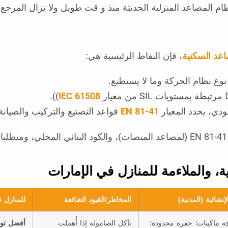
عد السكنية
، فإن النقاط الرئيسية هي:
وع نظام الحركة وما لا يستطيع.
طة بمستويات SIL من معيار
IEC 61508
)).
ودي، يحدد المعيار
EN 81-41
قواعد التصنيع والتركيب والصيانة (نس
ية، والملاءمة للمنازل في الإمارات
إنشائية (المدنية)
المخاطر/القيود الشائعة
للمنازل 
ة ماكينات؛ حفرة محدودة؛
تآكل الصامولة إذا أُهملت
أفضل توا