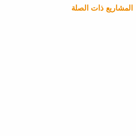
المشاريع ذات الصلة
V80
Cibes V80 في فيلا خاصة في دبي
زجاج من أربع جهات