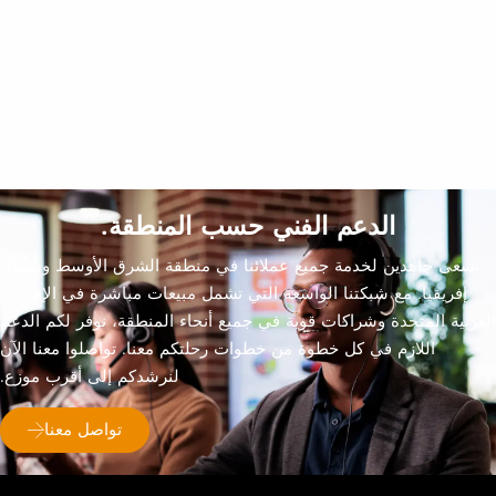
Cibes Classic في فيلا خاصة في الخوانيج، دبي
زجاج مزدوج الجانب
داخلي - منتصف الدرج
الدعم الفني حسب المنطقة.
نسعى جاهدين لخدمة جميع عملائنا في منطقة الشرق الأوسط وشمال
إفريقيا. مع شبكتنا الواسعة التي تشمل مبيعات مباشرة في الإمارات
لعربية المتحدة وشراكات قوية في جميع أنحاء المنطقة، نوفر لكم الدعم
اللازم في كل خطوة من خطوات رحلتكم معنا. تواصلوا معنا الآن
لنرشدكم إلى أقرب موزع.
تواصل معنا